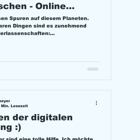
schen - Online
ssen Spuren auf diesem Planeten.
aren Dingen sind es zunehmend
terlassenschaften:...
meyer
 Min. Lesezeit
n der digitalen
ng :)
r sind eine tolle Hilfe. Ich möchte