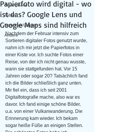
Papierfoto wird digital - wo
Smartphone
ist das? Google Lens und
Tablet
Google Maps sind hilfreich
Notebook/Laptop
Nachdem der Februar intensiv zum 
Andere
Sortieren digitaler Fotos genutzt wurde, 
nahm ich mir jetzt die Papierfotos in 
einer Kiste vor. Ich suchte Fotos einer 
Reise, von der ich nicht genau wusste, 
wann sie stattgefunden hat. Vor 15 
Jahren oder sogar 20? Tatsächlich fand 
ich die Bilder schließlich ganz unten. 
Mir fiel ein, dass ich seit 2001 
Digitalfotografie mache, also war es 
davor. Ich fand einige schöne Bilder, 
u.a. von einer Vulkanwanderung. Die 
Erinnerung kam wieder. Ich bekam 
sogar heiße Füße an einigen Stellen. 