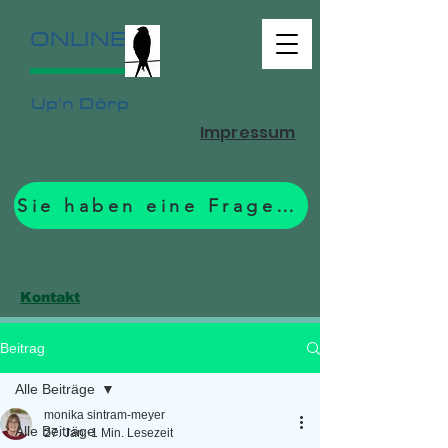
ONLINE
Up'n Dörp
Impressum
Sie haben eine Frage? Zum Formular.
Kontakt
Beitrag
Alle Beiträge
monika sintram-meyer
Alle Beiträge
27. Jan.
1 Min. Lesezeit