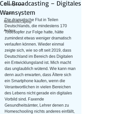
Cell Broadcasting – Digitales
Smartphone
Warnsystem
Tablet
Die dramatische Flut in Teilen 
Notebook/Laptop
Deutschlands, die mindestens 170 
Andere
Todesopfer zur Folge hatte, hätte 
zumindest etwas weniger dramatisch 
verlaufen können. Wieder einmal 
zeigte sich, wie so oft seit 2019, dass 
Deutschland im Bereich des Digitalen 
ein Entwicklungsland ist. Mich macht 
das unglaublich wütend. Wie kann man 
denn auch erwarten, dass Ältere sich 
ein Smartphone kaufen, wenn die 
Verantwortlichen in vielen Bereichen 
des Lebens nicht gerade ein digitales 
Vorbild sind. Faxende 
Gesundheitsämter, Lehrer denen zu 
Homeschooling nichts anderes einfällt, 