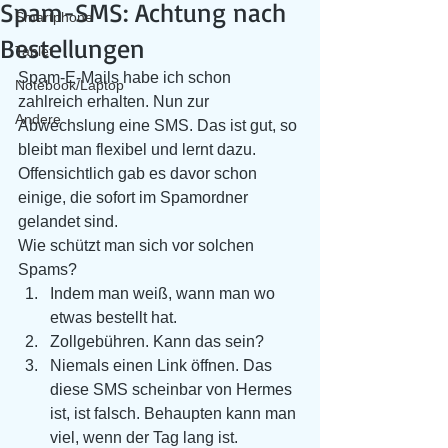
Spam-SMS: Achtung nach
Smartphone
Bestellungen
Tablet
Spam-E-Mails habe ich schon 
Notebook/Laptop
zahlreich erhalten. Nun zur 
Andere
Abwechslung eine SMS. Das ist gut, so 
bleibt man flexibel und lernt dazu. 
Offensichtlich gab es davor schon 
einige, die sofort im Spamordner 
gelandet sind. 
Wie schützt man sich vor solchen 
Spams?
Indem man weiß, wann man wo 
etwas bestellt hat.
Zollgebühren. Kann das sein?
Niemals einen Link öffnen. Das 
diese SMS scheinbar von Hermes 
ist, ist falsch. Behaupten kann man 
viel, wenn der Tag lang ist.