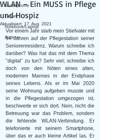
WLAN – Ein MUSS in Pflege
Smartphone
und Hospiz
Tablet
Aktualisiert:
17. Aug. 2021
Notebook/Laptop
Vor einem Jahr starb mein Stiefvater mit 
Andere
94 Jahren auf der Pflegestation seiner 
Seniorenresidenz. Warum schreibe ich 
darüber? Was hat das mit dem Thema 
"digital" zu tun? Sehr viel; schreibe ich 
doch von den Nöten eines alten, 
modernen Mannes in der Endphase 
seines Lebens. Als er im Mai 2020 
seine Wohnung aufgeben musste und 
in die Pflegestation umgezogen ist, 
beschwerte er sich dort. Nein, nicht die 
Betreuung war das Problem, sondern 
die fehlende WLAN-Verbindung. Er 
telefonierte mit seinem Smartphone, 
über das er auch kleine Artikel las. Er 