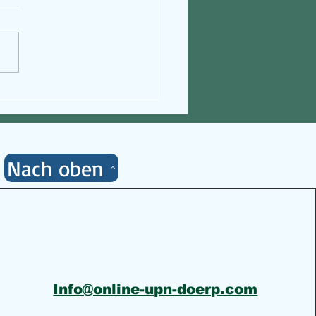
hing Mail erkennen - Und
en Spamordner schieben
Nach oben
Info@online-upn-doerp.com