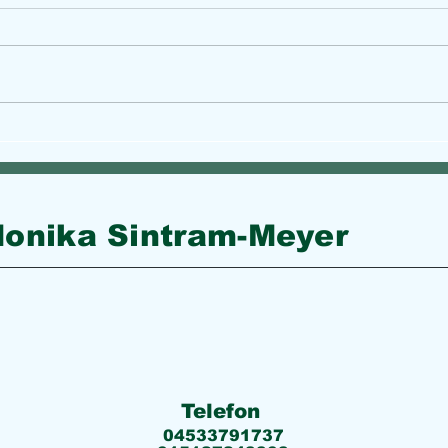
Phishing-Mail: Erkennen,
Phis
melden und ab in den Spam-
in d
Ordner
onika Sintram-Meyer
Telefon
04533791737