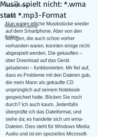
Musik spielt nicht: *.wma
Smartphone
statt *.mp3-Format
Tablet
Nun waren etliche Musikstücke wieder 
Notebook/Laptop
auf dem Smartphone. Aber von den 
Andere
wenigen, die auch schon vorher 
vorhanden waren, konnten einige nicht 
abgespielt werden. Die gekauften – 
über Download auf das Gerät 
geladenen – funktionierten. Mir fiel auf, 
dass es Probleme mit den Dateien gab, 
die mein Mann als gekaufte CD 
ursprünglich auf seinem Notebook 
gespeichert hatte. Blicken Sie noch 
durch? Ich auch kaum. Jedenfalls 
überprüfte ich das Dateiformat, und 
siehe da; es handelte sich um wma-
Dateien. Dies steht für Windows Media 
Audio und ist ein spezielles Microsoft-