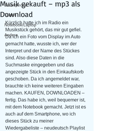
Musik gekauft – mp3 als
Smartphone
Download
Tablet
Kürzlich hatte ich im Radio ein 
Notebook/Laptop
Musikstück gehört, das mir gut gefiel. 
Andere
Da ich ein Foto vom Display im Auto 
gemacht hatte, wusste ich, wer der 
Interpret und der Name des Stückes 
sind. Also diese Daten in die 
Suchmaske eingegeben und das 
angezeigte Stück in den Einkaufskorb 
geschoben. Da ich angemeldet war, 
brauchte ich keine weiteren Eingaben 
machen. KAUFEN, DOWNLOADEN – 
fertig. Das habe ich, weil bequemer ist, 
mit dem Notebook gemacht. Jetzt ist es 
auch auf dem Smartphone, wo ich 
dieses Stück zu meiner 
Wiedergabeliste – neudeutsch Playlist 