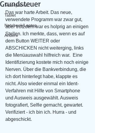
Grundsteuer
Smartphone
Das war harte Arbeit. Das neue, 
Tablet
verwendete Programm war zwar gut, 
Notebook/Laptop
aber trotzdem war es holprig an einigen 
Stellen. Ich merkte, dass, wenn es auf 
Andere
dem Button WEITER oder 
ABSCHICKEN nicht weiterging, links 
die Menüauswahl hilfreich war.  Eine 
Identifizierung kostete mich noch einige 
Nerven. Über die Bankverbindung, die 
ich dort hinterlegt habe, klappte es 
nicht. Also wieder einmal ein Ident-
Verfahren mit Hilfe von Smartphone 
und Ausweis ausgewählt. Ausweis 
fotografiert, Selfie gemacht, gewartet. 
Verifiziert - ich bin ich. Hurra - und 
abgeschickt. 