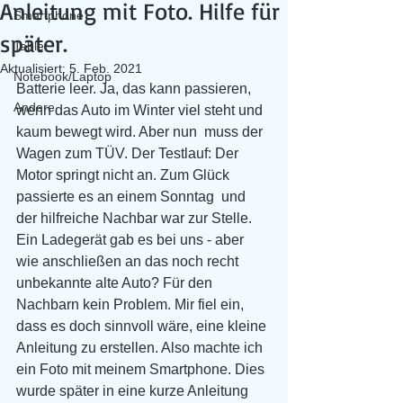
Anleitung mit Foto. Hilfe für
Smartphone
später.
Tablet
Aktualisiert:
5. Feb. 2021
Notebook/Laptop
Batterie leer. Ja, das kann passieren, 
Andere
wenn das Auto im Winter viel steht und 
kaum bewegt wird. Aber nun  muss der 
Wagen zum TÜV. Der Testlauf: Der 
Motor springt nicht an. Zum Glück 
passierte es an einem Sonntag  und 
der hilfreiche Nachbar war zur Stelle. 
Ein Ladegerät gab es bei uns - aber 
wie anschließen an das noch recht 
unbekannte alte Auto? Für den 
Nachbarn kein Problem. Mir fiel ein, 
dass es doch sinnvoll wäre, eine kleine 
Anleitung zu erstellen. Also machte ich 
ein Foto mit meinem Smartphone. Dies 
wurde später in eine kurze Anleitung 