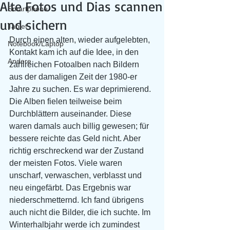
Alte Fotos und Dias scannen
Smartphone
und sichern
Tablet
Durch einen alten, wieder aufgelebten, 
Notebook/Laptop
Kontakt kam ich auf die Idee, in den 
Andere
zahlreichen Fotoalben nach Bildern 
aus der damaligen Zeit der 1980-er 
Jahre zu suchen. Es war deprimierend. 
Die Alben fielen teilweise beim 
Durchblättern auseinander. Diese 
waren damals auch billig gewesen; für 
bessere reichte das Geld nicht. Aber 
richtig erschreckend war der Zustand 
der meisten Fotos. Viele waren 
unscharf, verwaschen, verblasst und 
neu eingefärbt. Das Ergebnis war 
niederschmetternd. Ich fand übrigens 
auch nicht die Bilder, die ich suchte. Im 
Winterhalbjahr werde ich zumindest 