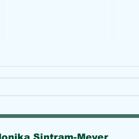
Ukul
Elektronische Patientenakt:
ePA-App und Ausweis-App
zum Einrichten
onika Sintram-Meyer