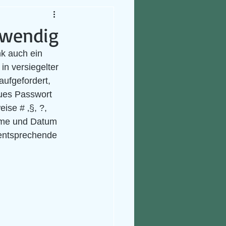
twendig
k auch ein 
n versiegelter 
ufgefordert, 
eues Passwort 
se # ‚§, ?, 
ame und Datum 
 entsprechende 