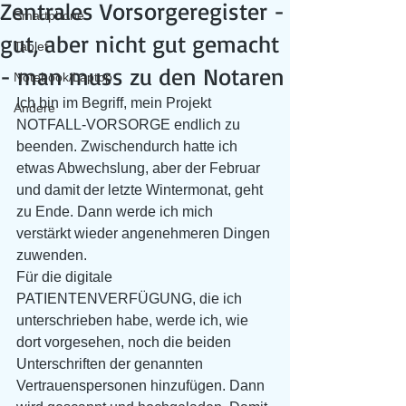
Zentrales Vorsorgeregister -
Smartphone
gut, aber nicht gut gemacht
Tablet
- man muss zu den Notaren
Notebook/Laptop
Ich bin im Begriff, mein Projekt 
Andere
NOTFALL-VORSORGE endlich zu 
beenden. Zwischendurch hatte ich 
etwas Abwechslung, aber der Februar 
und damit der letzte Wintermonat, geht 
zu Ende. Dann werde ich mich 
verstärkt wieder angenehmeren Dingen 
zuwenden.
Für die digitale 
PATIENTENVERFÜGUNG, die ich 
unterschrieben habe, werde ich, wie 
dort vorgesehen, noch die beiden 
Unterschriften der genannten 
Vertrauenspersonen hinzufügen. Dann 