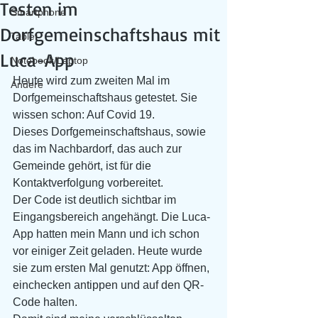
Testen im
Smartphone
Dorfgemeinschaftshaus mit
Tablet
Luca-App
Notebook/Laptop
Heute wird zum zweiten Mal im 
Andere
Dorfgemeinschaftshaus getestet. Sie 
wissen schon: Auf Covid 19.
Dieses Dorfgemeinschaftshaus, sowie 
das im Nachbardorf, das auch zur 
Gemeinde gehört, ist für die 
Kontaktverfolgung vorbereitet.
Der Code ist deutlich sichtbar im 
Eingangsbereich angehängt. Die Luca-
App hatten mein Mann und ich schon 
vor einiger Zeit geladen. Heute wurde 
sie zum ersten Mal genutzt: App öffnen, 
einchecken antippen und auf den QR-
Code halten. 