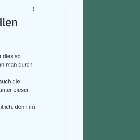
llen
 dies so 
ann man durch 
auch die 
nter dieser 
tlich, denn im 