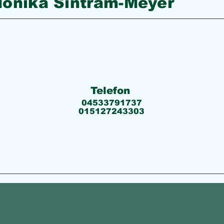
onika Sintram-Meyer
Telefon
04533791737
015127243303