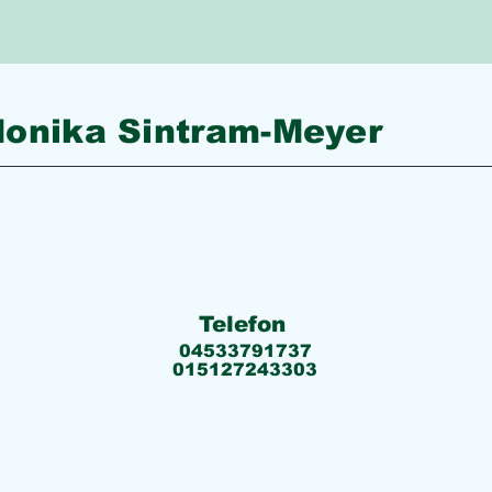
onika Sintram-Meyer
Telefon
04533791737
015127243303