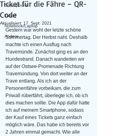
Ticket für die Fähre – QR-
Smartphone
Code
Tablet
Aktualisiert:
17. Sept. 2021
Notebook/Laptop
Gestern war wohl der letzte schöne 
Andere
Sommertag. Der Herbst naht. Deshalb 
machte ich einen Ausflug nach 
Travemünde. Zunächst ging es an den 
Hundestrand. Danach wanderten wir 
auf der Ostsee-Promenade Richtung 
Travemündung. Von dort weiter an der 
Trave entlang. Als ich an der 
Personenfähre vorbeikam, die zum 
Priwall rüberfährt, überlegte ich, ob ich 
dies machen sollte. Die App dafür hatte 
ich auf meinem Smartphone, sodass 
der Kauf eines Tickets ganz einfach 
möglich wäre. Das habe ich bereits vor 
2 Jahren einmal gemacht. Wie alle 