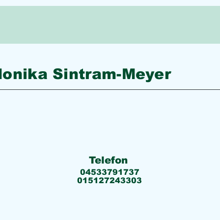
onika Sintram-Meyer
Telefon
04533791737
015127243303