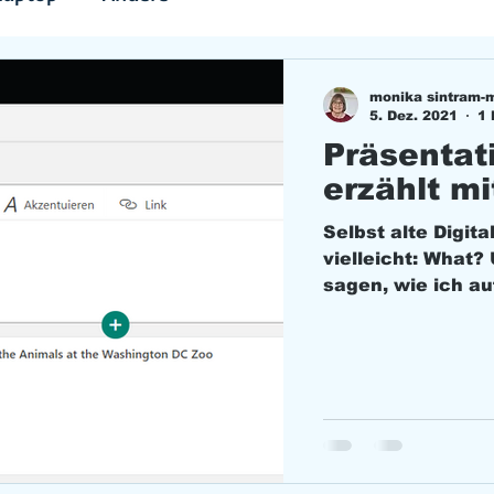
monika sintram-
5. Dez. 2021
1 
Präsentat
erzählt m
Selbst alte Digit
vielleicht: What?
sagen, wie ich auf