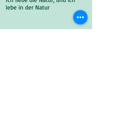
lebe in der Natur
Monika Sintram-Meyer
Adresse
Teicher Weg 4
23619 Rehhorst