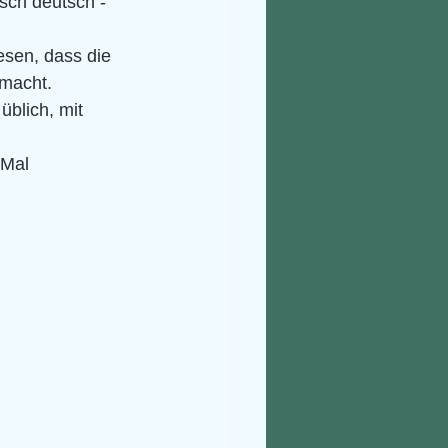
sch deutsch - 
sen, dass die 
macht. 
üblich, mit 
 Mal 