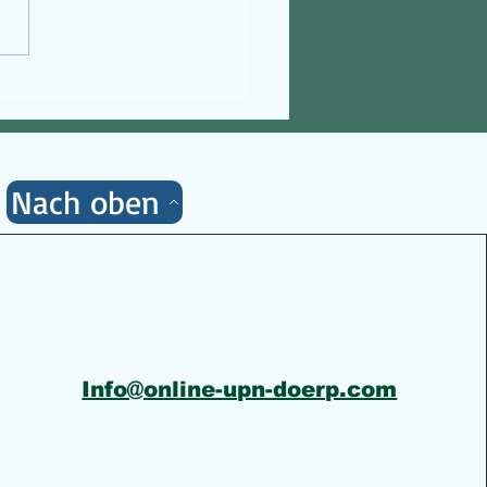
wörter erstellen und
alten - ganz analog
Nach oben
Info@online-upn-doerp.com