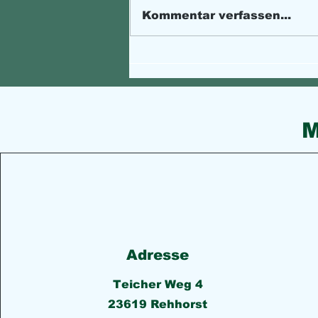
Kommentar verfassen...
Elektronische Patientenakt:
ePA-App und Ausweis-App
zum Einrichten
M
Adresse
Teicher Weg 4
23619 Rehhorst