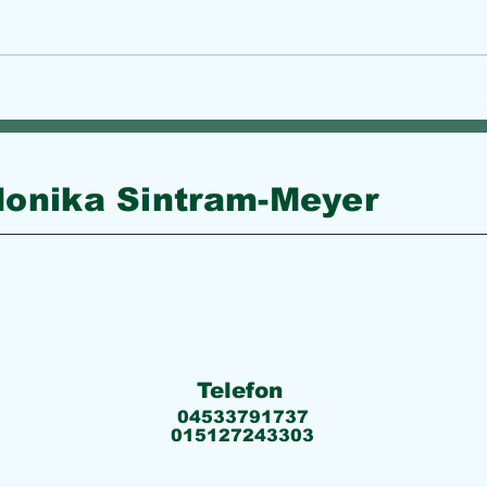
Ukulele stimmen und erlernen
Pass
verw
onika Sintram-Meyer
Telefon
04533791737
015127243303