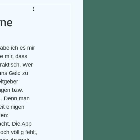
ine
be ich es mir 
 mir, dass 
raktisch. Wer 
ans Geld zu 
itgeber 
ngen bzw. 
n. Denn man 
it einigen 
en: 
cht. Die App 
h völlig fehlt, 