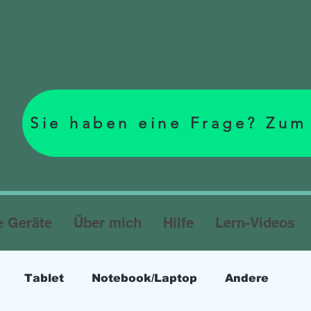
Sie haben eine Frage? Zum
e Geräte
Über mich
Hilfe
Lern-Videos
Tablet
Notebook/Laptop
Andere