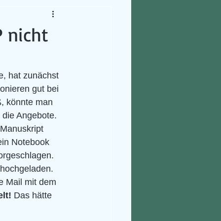
 nicht
, hat zunächst 
onieren gut bei 
ß, könnte man 
 die Angebote. 
 Manuskript 
ein Notebook 
orgeschlagen. 
 hochgeladen. 
e Mail mit dem 
lt!
 Das hätte 