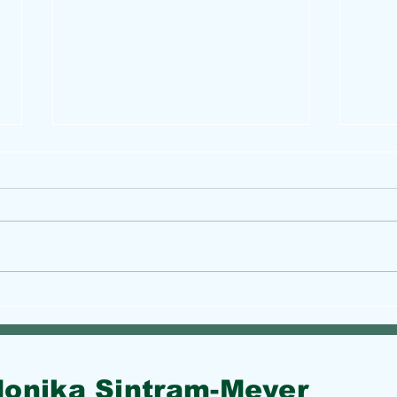
Betr
ADAC - Falsche Mail im Umlauf
onika Sintram-Meyer