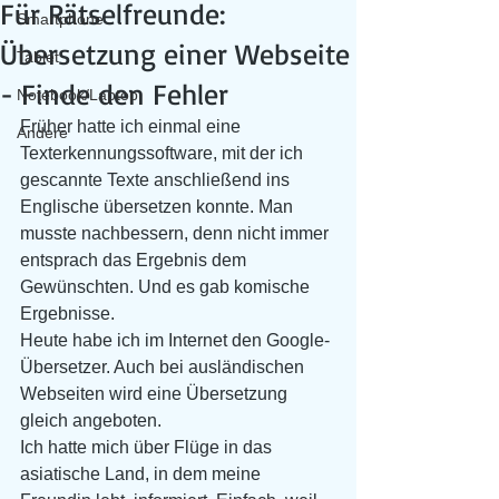
Für Rätselfreunde:
Smartphone
Übersetzung einer Webseite
Tablet
- Finde den Fehler
Notebook/Laptop
Früher hatte ich einmal eine 
Andere
Texterkennungssoftware, mit der ich 
gescannte Texte anschließend ins 
Englische übersetzen konnte. Man 
musste nachbessern, denn nicht immer 
entsprach das Ergebnis dem 
Gewünschten. Und es gab komische 
Ergebnisse.
Heute habe ich im Internet den Google-
Übersetzer. Auch bei ausländischen 
Webseiten wird eine Übersetzung 
gleich angeboten. 
Ich hatte mich über Flüge in das 
asiatische Land, in dem meine 